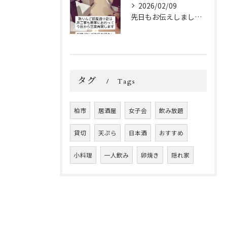
2026/02/09
先日もお伝えしましたが、
タグ
Tags
柏市
居酒屋
女子会
飲み放題
貸切
天ぷら
日本酒
おすすめ
小料理
一人飲み
卵焼き
隠れ家