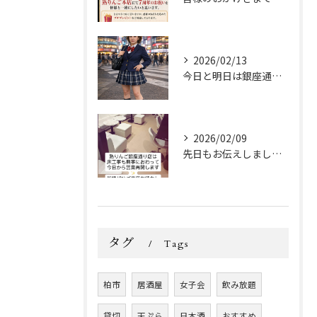
2026/02/13
今日と明日は銀座通り店の女の子達がバレンタインなので、
2026/02/09
先日もお伝えしましたが、
タグ
Tags
柏市
居酒屋
女子会
飲み放題
貸切
天ぷら
日本酒
おすすめ